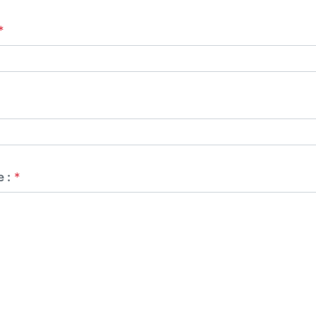
*
 :
*